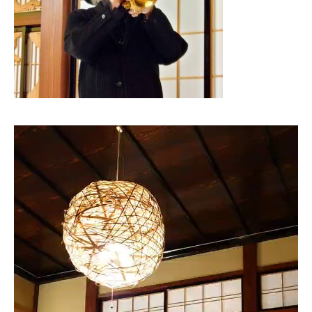
動
画
プ
レ
ー
ヤ
ー