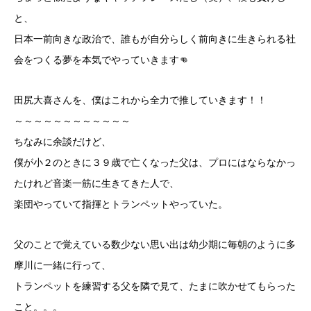
と、
日本一前向きな政治で、誰もが自分らしく前向きに生きられる社
会をつくる夢を本気でやっていきます👊
田尻大喜さんを、僕はこれから全力で推していきます！！
～～～～～～～～～～～～
ちなみに余談だけど、
僕が小２のときに３９歳で亡くなった父は、プロにはならなかっ
たけれど音楽一筋に生きてきた人で、
楽団やっていて指揮とトランペットやっていた。
父のことで覚えている数少ない思い出は幼少期に毎朝のように多
摩川に一緒に行って、
トランペットを練習する父を隣で見て、たまに吹かせてもらった
こと。。。