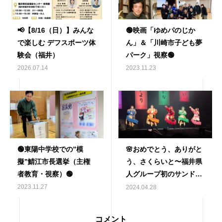
📢【8/16（日）】みんな
🟢映画「ゆめパのじか
で楽しむ デフスポーツ体
ん」＆「川崎市子ども夢
験会（福井）
パーク」視察🟢
2026.07.14
2023.11.23
🟢東陽中学校での”模
🌸おめでとう、ありがと
擬”鯖江市長選挙（主権
う、さくらいと〜福井県
者教育・視察）🟢
人グループ初のサンドー
ム単独ライブ「サクライ
2023.11.27
2024.04.28
ロ革命」🌸
コメント