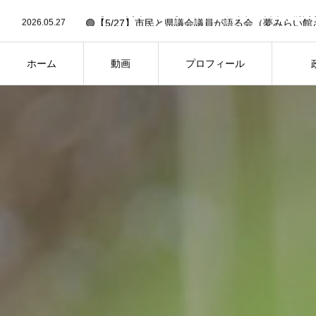
2026.06.30
2026.05.27
🟢【5/27】市民と県議会議員が語る会（夢みらい館
2026.05.19
🟢6/14「作戦大会議」への招待状✉️【要申込】🟢
2026.03.13
🟢26年2月県議会・予算決算特別委員会の予定（3/13
2026.02.27
🟢【FBC中継あり】26年2月県議会・一般質問の予定（
ホーム
動画
プロフィール
2026.06.30
HOME
PROFILE
PH