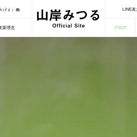
🟢【7/1（水）21:00】YouTubeライブ「日本一前向きな作戦会議！」🟢
LINE
さばえ）🟢
LINE Ad
）🟢
3/3）🟢
政策理念
ブログ
🟢【7/1（水）21:00】YouTubeライブ「日本一前向きな作戦会議！」🟢
ILOSOPHY
BLOG