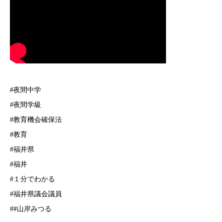
#夜間中学
#夜間学級
#教育機会確保法
#教育
#福井県
#福井
#１分でわかる
#福井県議会議員
##山岸みつる