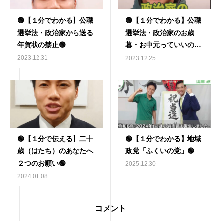
🟢【１分でわかる】公職
🟢【１分でわかる】公職
選挙法・政治家から送る
選挙法・政治家のお歳
年賀状の禁止🟢
暮・お中元っていいの？
🟢
2023.12.31
2023.12.25
🟢【１分で伝える】二十
🟢【１分でわかる】地域
歳（はたち）のあなたへ
政党「ふくいの党」🟢
２つのお願い🟢
2025.12.30
2024.01.08
コメント