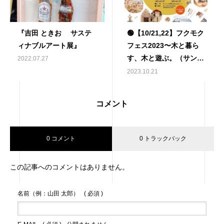
『吉田 ときお サステ
🟢【10/21,22】フクモク
ィナブルアート展』
フェス2023〜木と暮ら
す、木と遊ぶ。（サンド
2022.07.27
ーム福井）🟢
2023.10.21
コメント
0 コメント
0 トラックバック
この記事へのコメントはありません。
名前（例：山田 太郎）
( 必須 )