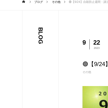
ブログ
その他
🟢【9/24】自殺防止週間・
BLOG
9
22
2023
🟢【9/
その他