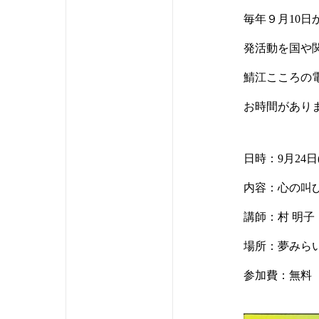
毎年９月10
発活動を国や
鯖江こころの
お時間があり
日時：9月24日
内容：心の叫
講師：村 明子
場所：夢みらい
参加費：無料