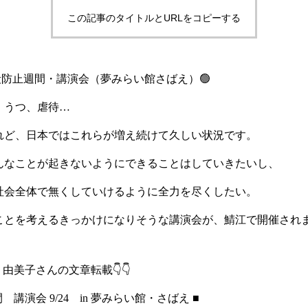
この記事のタイトルとURLをコピーする
】自殺防止週間・講演会（夢みらい館さばえ）🟢
、うつ、虐待…
れど、日本ではこれらが増え続けて久しい状況です。
んなことが起きないようにできることはしていきたいし、
社会全体で無くしていけるように全力を尽くしたい。
ことを考えるきっかけになりそうな講演会が、鯖江で開催され
内 由美子さんの文章転載👇👇
 講演会 9/24 in 夢みらい館・さばえ ■