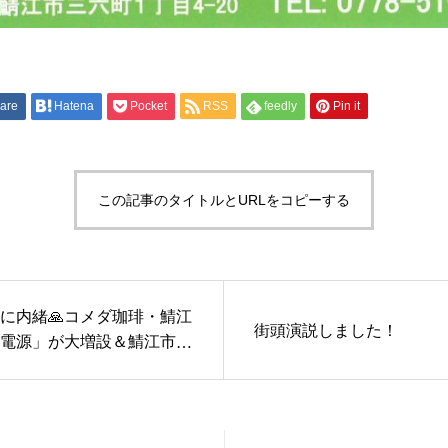
are
Hatena
Pocket
RSS
feedly
Pin it
この記事のタイトルとURLをコピーする
対に内緒🙏コメダ珈琲・鯖江
街頭演説しました！
電源」が大増設＆鯖江市内
電源・Wi-Fi充実カフェま