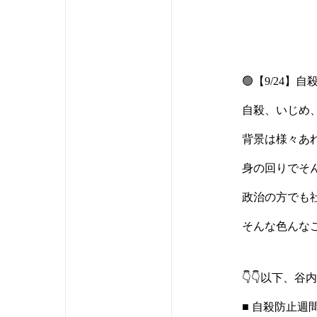
🟢【9/24
自殺、いじめ
背景は様々あ
身の回りでそ
政治の方でも
そんな色んな
👇👇以下、谷
■ 自殺防止週間