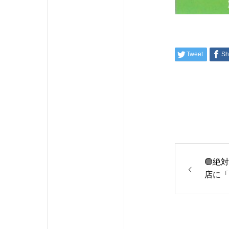
Tweet
Sh
🟢絶
店に「
の無料
とめ🟢