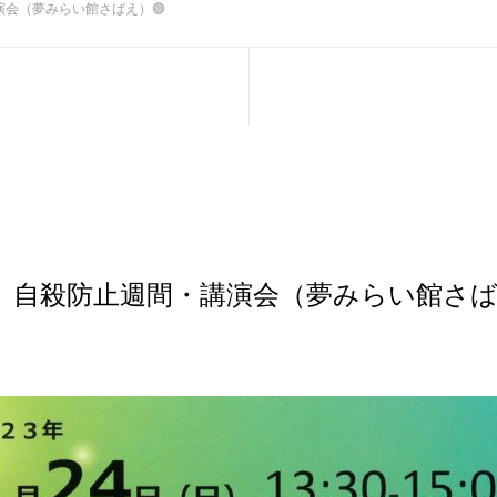
講演会（夢みらい館さばえ）🟢
24】自殺防止週間・講演会（夢みらい館さば