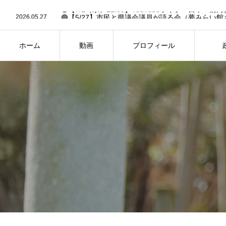
2026.06.30
2026.05.27
🟢【5/27】市民と県議会議員が語る会（夢みらい館
2026.05.19
🟢6/14「作戦大会議」への招待状✉️【要申込】🟢
2026.03.13
🟢26年2月県議会・予算決算特別委員会の予定（3/13
2026.02.27
🟢【FBC中継あり】26年2月県議会・一般質問の予定（
ホーム
動画
プロフィール
2026.06.30
HOME
PROFILE
PH