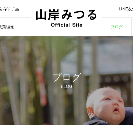
🟢【7/1（水）21:00】YouTubeライブ「日本一前向きな作戦会議！」🟢
LINE
さばえ）🟢
LINE Ad
）🟢
3/3）🟢
政策理念
ブログ
🟢【7/1（水）21:00】YouTubeライブ「日本一前向きな作戦会議！」🟢
ILOSOPHY
BLOG
ブログ
BLOG