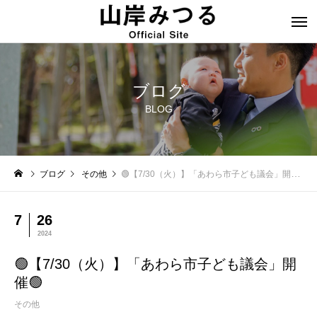
ブログ
BLOG
ブログ
その他
🟢【7/30（火）】「あわら市子ども議会」開催🟢
7
26
2024
🟢【7/30（火）】「あわら市子ども議会」開
催🟢
その他