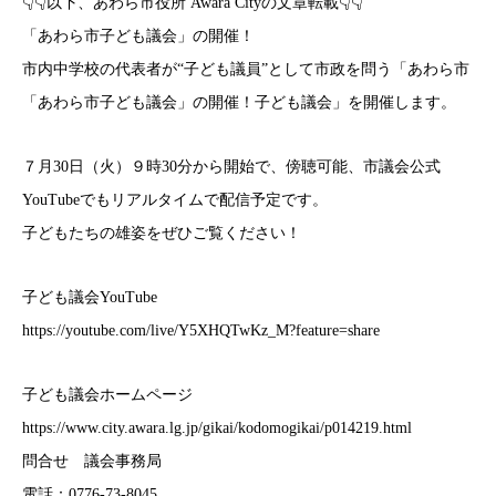
👇️👇️以下、あわら市役所 Awara Cityの文章転載👇️👇️
「あわら市子ども議会」の開催！
市内中学校の代表者が“子ども議員”として市政を問う「あわら市
「あわら市子ども議会」の開催！子ども議会」を開催します。
７月30日（火）９時30分から開始で、傍聴可能、市議会公式
YouTubeでもリアルタイムで配信予定です。
子どもたちの雄姿をぜひご覧ください！
子ども議会YouTube
https://youtube.com/live/Y5XHQTwKz_M?feature=share
子ども議会ホームページ
https://www.city.awara.lg.jp/gikai/kodomogikai/p014219.html
問合せ 議会事務局
電話：0776-73-8045