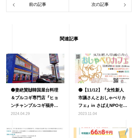
前の記事
次の記事
関連記事
🟢妻絶賛🙌韓国屋台料理
🟢【11/12】『女性新人
＆プルコギ専門店『ヒョ
市議さんとおしゃべりカ
ンチャンプルコギ福井大
フェ』in さばえNPOセン
和田店』がオープン🟢
ター🟢
2024.04.29
2023.11.04