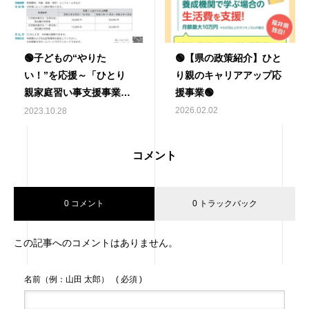
🟢子どもの“やりた
🟢【県の政策紹介】ひと
い！”を応援～「ひとり
り親のキャリアアップ応
親家庭習い事支援事業」
援事業🟢
がスタート（鯖江市な
2026.02.02
2023.10.28
ど）🟢
コメント
0 コメント
0 トラックバック
この記事へのコメントはありません。
名前（例：山田 太郎）
( 必須 )