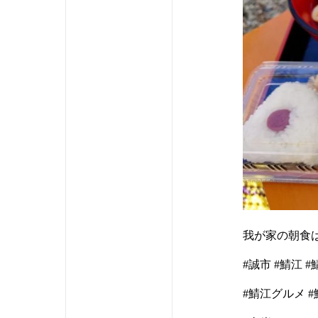
我が家の朝食は
#誠市 #鯖江 
#鯖江グルメ 