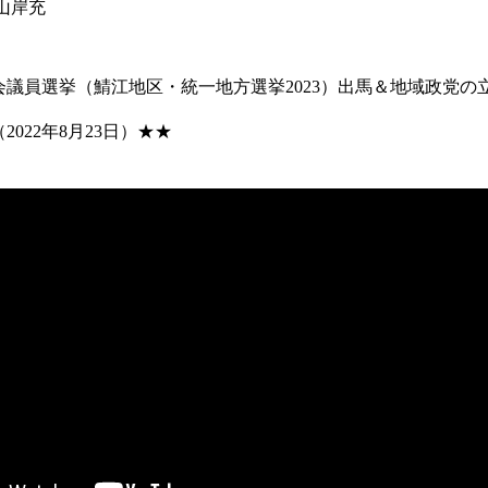
#山岸充
会議員選挙（鯖江地区・統一地方選挙2023）出馬＆地域政党の
022年8月23日）★★