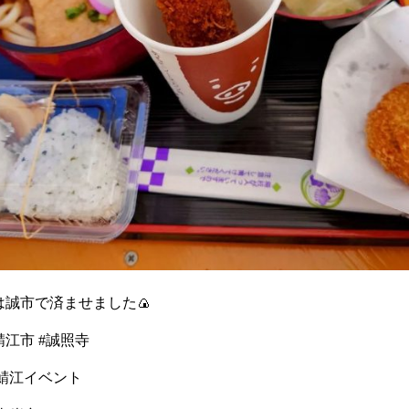
誠市で済ませました🍙
#鯖江市 #誠照寺
#鯖江イベント