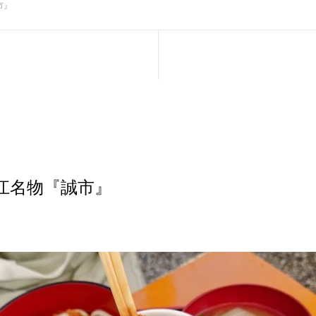
市』
江名物『誠市』