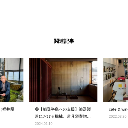
関連記事
（福井県
🟢【能登半島への支援】漆器製
cafe & wi
造における機械、道具類寄贈の
2022.03.30
お願い🟢
2024.01.10