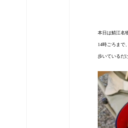
本日は鯖江名物
14時ごろま
歩いているだけ