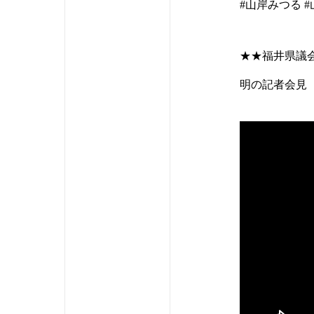
#山岸みつる 
★★福井県議
明の記者会見（2