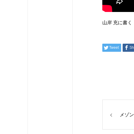
山岸 充に書く
Tweet
Sh
メゾン