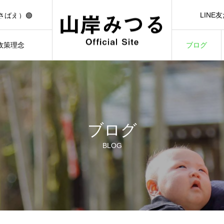
🟢【7/1（水）21:00】YouTubeライブ「日本一前向きな作戦会議！」🟢
LINE
さばえ）🟢
LINE Ad
）🟢
3/3）🟢
政策理念
ブログ
🟢【7/1（水）21:00】YouTubeライブ「日本一前向きな作戦会議！」🟢
ILOSOPHY
BLOG
ブログ
BLOG