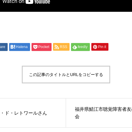
are
Hatena
Pocket
RSS
feedly
Pin it
この記事のタイトルとURLをコピーする
福井県鯖江市聴覚障害者友
・ド・レトワールさん
会