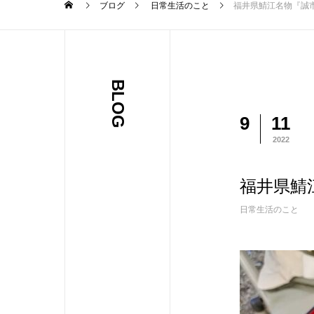
ブログ
日常生活のこと
福井県鯖江名物『誠
BLOG
9
11
2022
福井県鯖
日常生活のこと