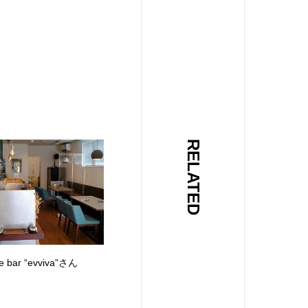
RELATED
ne bar “evviva”さん