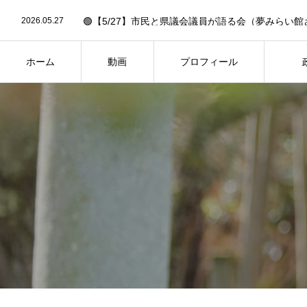
2026.06.30
2026.05.27
🟢【5/27】市民と県議会議員が語る会（夢みらい館
2026.05.19
🟢6/14「作戦大会議」への招待状✉️【要申込】🟢
2026.03.13
🟢26年2月県議会・予算決算特別委員会の予定（3/13
2026.02.27
🟢【FBC中継あり】26年2月県議会・一般質問の予定（
ホーム
動画
プロフィール
2026.06.30
HOME
PROFILE
PH