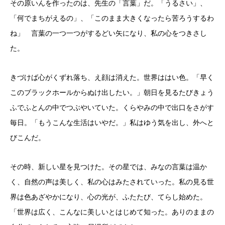
その原いんを作ったのは、先生の「言葉」だ。「うるさい」、
「何でまちがえるの」、「このまま大きくなったら苦ろうするわ
ね」 言葉の一つ一つがするどい矢になり、私の心をつきさし
た。
きづけば心がくずれ落ち、え顔は消えた。世界ははい色。「早く
このブラックホールからぬけ出したい。」朝日を見るたびきょう
ふでふとんの中でつぶやいていた。くらやみの中で出口をさがす
毎日。「もうこんな生活はいやだ。」私はゆう気を出し、外へと
びこんだ。
その時、新しい星を見つけた。その星では、みなの言葉は温か
く、自然の声は美しく、私の心はみたされていった。私の見る世
界は色あざやかになり、心の光が、ふたたび、てらし始めた。
「世界は広く、こんなに美しいとはじめて知った。ありのままの