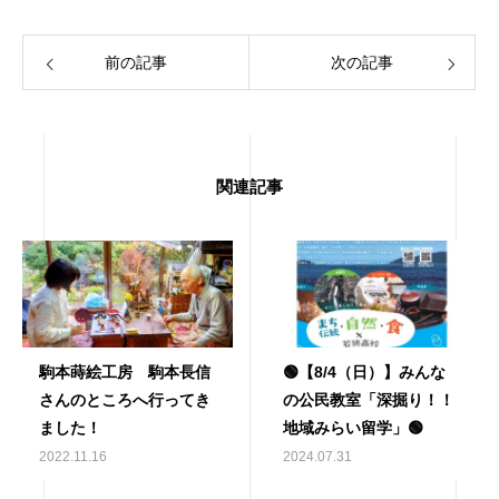
前の記事
次の記事
関連記事
駒本蒔絵工房 駒本長信
🟢【8/4（日）】みんな
さんのところへ行ってき
の公民教室「深掘り！！
ました！
地域みらい留学」🟢
2022.11.16
2024.07.31