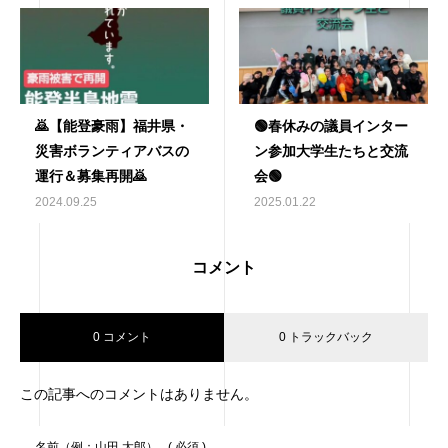
🙇【能登豪雨】福井県・
🟢春休みの議員インター
災害ボランティアバスの
ン参加大学生たちと交流
運行＆募集再開🙇
会🟢
2024.09.25
2025.01.22
コメント
0 コメント
0 トラックバック
この記事へのコメントはありません。
名前（例：山田 太郎）
( 必須 )