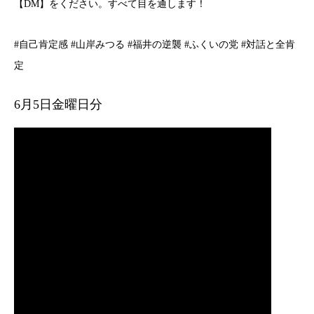
【DM】をください。すべて目を通します！
#自己肯定感 #山岸みつる #福井の逆襲 #ふくいの党 #対話と全肯
定
6月5日金曜日分