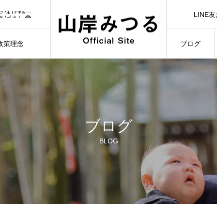
🟢【7/1（水）21:00】YouTubeライブ「日本一前向きな作戦会議！」🟢
LINE
さばえ）🟢
LINE Ad
）🟢
3/3）🟢
政策理念
ブログ
🟢【7/1（水）21:00】YouTubeライブ「日本一前向きな作戦会議！」🟢
ILOSOPHY
BLOG
ブログ
BLOG