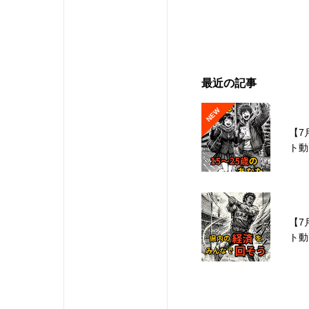
最近の記事
NEW
【7
ト動
【7
ト動