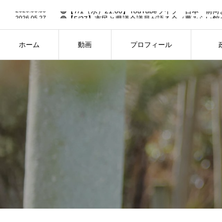
2026.06.30
2026.05.27
🟢【5/27】市民と県議会議員が語る会（夢みらい館
2026.05.19
🟢6/14「作戦大会議」への招待状✉️【要申込】🟢
2026.03.13
🟢26年2月県議会・予算決算特別委員会の予定（3/13
2026.02.27
🟢【FBC中継あり】26年2月県議会・一般質問の予定（
ホーム
動画
プロフィール
2026.06.30
HOME
PROFILE
PH