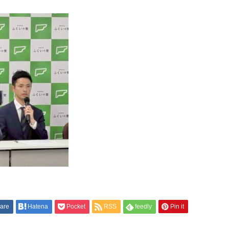
are
Hatena
Pocket
RSS
feedly
Pin it