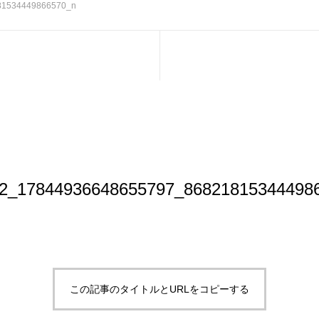
81534449866570_n
2_17844936648655797_86821815344498
この記事のタイトルとURLをコピーする