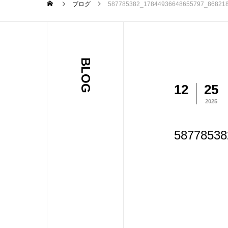
ブログ
587785382_17844936648655797_86821
BLOG
12
25
2025
58778538