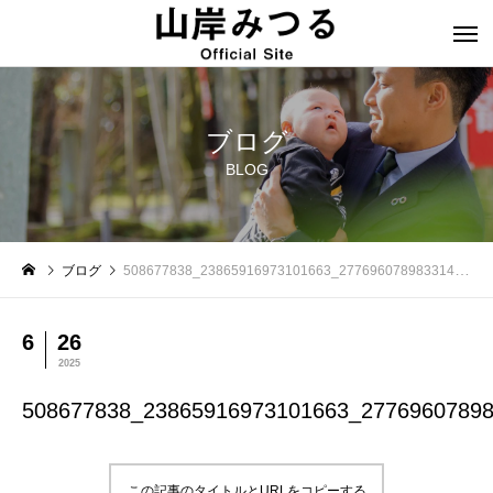
ブログ
BLOG
ブログ
508677838_23865916973101663_2776960789833140080_n
6
26
2025
508677838_23865916973101663_2776960789
この記事のタイトルとURLをコピーする