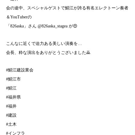
会の途中、スペシャルゲストで鯖江が誇る有名エレクトーン奏者
＆YouTuberの
「826aska」さん @826aska_stagea が😍
こんなに近くで迫力ある美しい演奏を…
会長、粋な演出をありがとうございました🙇
#鯖江建設業会
#鯖江市
#鯖江
#福井県
#福井
#建設
#土木
#インフラ