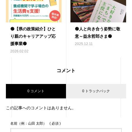
🟢【県の政策紹介】ひと
🟢人と向き合う姿勢に敬
り親のキャリアアップ応
意～益永哲郎さま🟢
援事業🟢
2025.12.11
2026.02.02
コメント
0 コメント
0 トラックバック
この記事へのコメントはありません。
名前（例：山田 太郎）
( 必須 )