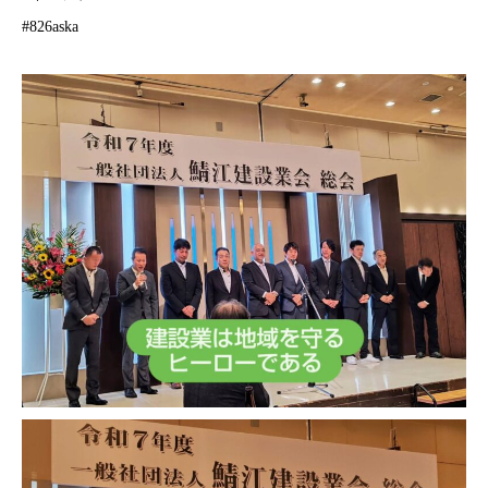
#826aska