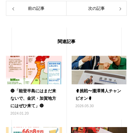
前の記事
次の記事
関連記事
🔴「能登半島にはまだ来
🥊挑戦〜瀧澤博人チャン
ないで、金沢・加賀地方
ピオン🥊
にはぜひ来て」🔴
2026.05.30
2024.01.20