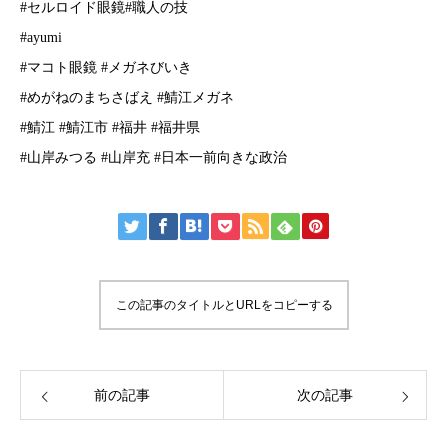
#セルロイド眼鏡#職人の技
#ayumi
#マコト眼鏡 #メガネびいき
#めがねのまちさばえ #鯖江メガネ
#鯖江 #鯖江市 #福井 #福井県
#山岸みつる #山岸充 #日本一前向きな政治
この記事のタイトルとURLをコピーする
前の記事
次の記事