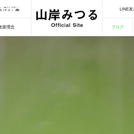
🟢【7/1（水）21:00】YouTubeライブ「日本一前向きな作戦会議！」🟢
LINE
さばえ）🟢
LINE Ad
）🟢
3/3）🟢
政策理念
ブログ
🟢【7/1（水）21:00】YouTubeライブ「日本一前向きな作戦会議！」🟢
ILOSOPHY
BLOG