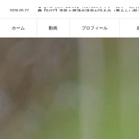
2026.06.30
2026.05.27
🟢【5/27】市民と県議会議員が語る会（夢みらい館
2026.05.19
🟢6/14「作戦大会議」への招待状✉️【要申込】🟢
2026.03.13
🟢26年2月県議会・予算決算特別委員会の予定（3/13
2026.02.27
🟢【FBC中継あり】26年2月県議会・一般質問の予定（
ホーム
動画
プロフィール
2026.06.30
HOME
PROFILE
PH