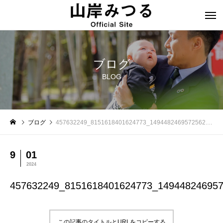
ブログ
BLOG
ブログ
457632249_8151618401624773_1494482469572562995_n
9
01
2024
457632249_8151618401624773_14944824695
この記事のタイトルとURLをコピーする