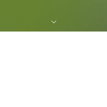
カテゴリ一覧
1分でわかるシリーズ
AIふくいの党
ショート動画
その他
ふくいの党
めがね
地方創生・まちづくり
山岸みつるのこと
思いや理念
推したい人たちレポート
日常生活のこと
気になる出会いや言葉
活動報告
県議ミニおしごとレポート
福井県議会レポート
街頭演説
雑談