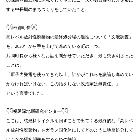
の課題を徹底的に深堀りして本当にニーズがある暮らし方を形に
する中長期のまちづくりをしていたこと。
👇️👇️寿都町長👇️👇️
高レベル放射性廃棄物の最終処分場の適性について「文献調査」
を、2020年から手を上げて進めている町の一つ。
片岡町長から様々なお話を聞かせていただき、最も突き刺さった
ことは、
「原子力発電を使ってきた以上、誰かがこれらを議論し進めてい
かなければいけない。この話をしない政治家は無責任。」
という言葉でした。
👇️👇️幌延深地層研究センター👇️👇️
ここは、核燃料サイクルを回すことで出てくる最終的な「高レベ
ル放射性廃棄物」をガラス固化体にしてどのように地層処分して
いくかの研究開発をするための施設。