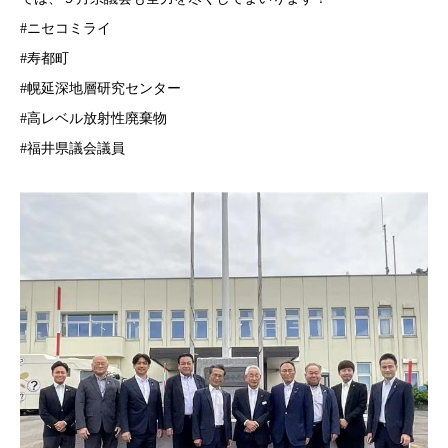
#ニセコミライ
#寿都町
#幌延深地層研究センター
#高レベル放射性廃棄物
#福井県議会議員