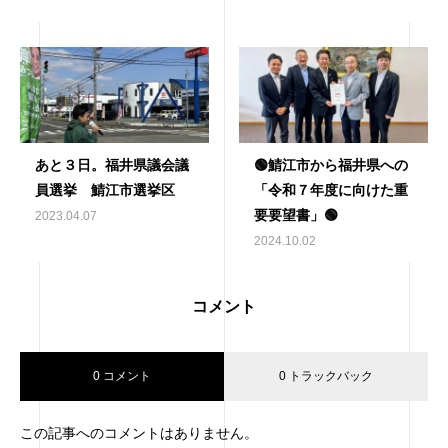
あと３日。福井県議会議
🟢鯖江市から福井県への
員選挙 鯖江市選挙区
「令和７年度に向けた重
要要望書」🟢
2023.04.07
2024.10.02
コメント
0 コメント
0 トラックバック
この記事へのコメントはありません。