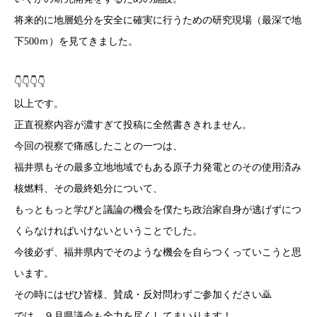
将来的に地層処分を安全に確実に行うための研究現場（最深で地
下500ｍ）を見てきました。
👇️👇️👇️👇️
以上です。
正直視察内容が濃すぎて投稿に全然書ききれません。
今回の視察で痛感したことの一つは、
福井県もその最多立地地域でもある原子力発電とのその使用済み
核燃料、その最終処分について、
もっともっと学びと議論の機会を僕たち政治家自身が逃げずにつ
くらなければいけないということでした。
今後必ず、福井県内でそのような機会を自らつくっていこうと思
います。
その時にはぜひ皆様、賛成・反対問わずご参加ください🙇
では、９月県議会も全力を尽くしてまいります！