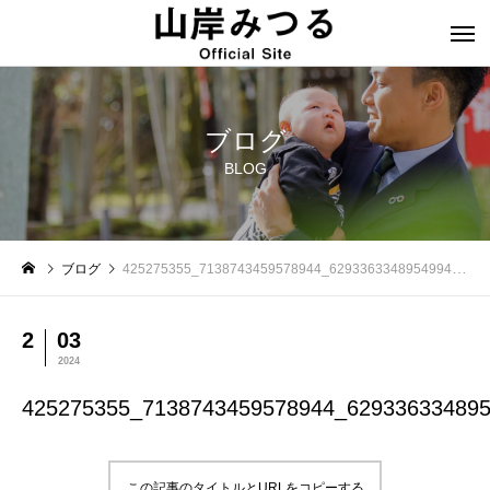
ブログ
BLOG
ブログ
425275355_7138743459578944_6293363348954994474_n
2
03
2024
425275355_7138743459578944_62933633489
この記事のタイトルとURLをコピーする