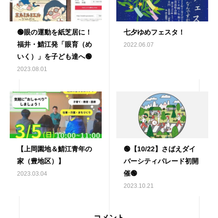
🟢眼の運動を紙芝居に！
七夕ゆめフェスタ！
福井・鯖江発「眼育（め
2022.06.07
いく）」を子ども達へ🟢
2023.08.01
【上岡園地＆鯖江青年の
🟢【10/22】さばえダイ
家（豊地区）】
バーシティパレード初開
催🟢
2023.03.04
2023.10.21
コメント