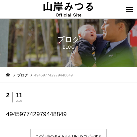
ブログ
BLOG
ブログ
494597742979448849
2
11
2024
494597742979448849
この記事のタイトルとURLをコピーする