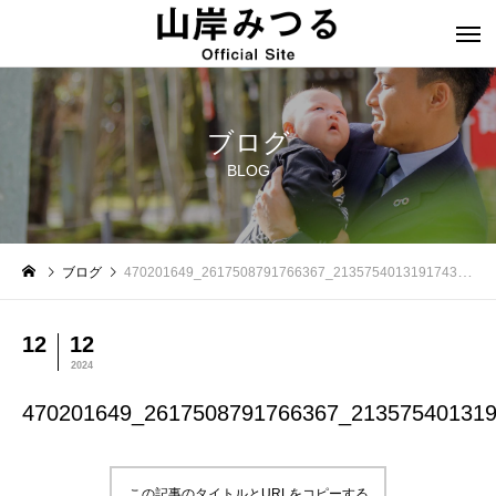
ブログ
BLOG
ブログ
470201649_2617508791766367_2135754013191743095_n
12
12
2024
470201649_2617508791766367_21357540131
この記事のタイトルとURLをコピーする