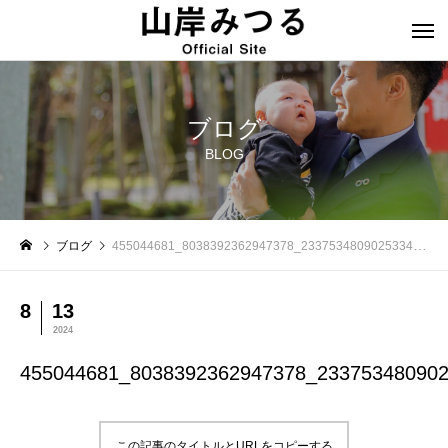
ブログ
BLOG
ブログ
455044681_8038392362947378_2337534809025334917_n
8
13
2024
455044681_8038392362947378_23375348090
この記事のタイトルとURLをコピーする