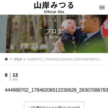
ブログ
BLOG
ブログ
444988702_17846206512230628_2630708678397212377_n
8
13
2024
444988702_17846206512230628_2630708678
この記事のタイトルとURLをコピーする