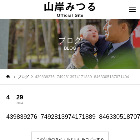
ブログ
BLOG
ブログ
439839276_7492813974171889_8463305187071404327_n
4
29
2024
439839276_7492813974171889_84633051870
この記事のタイトルとURLをコピーする