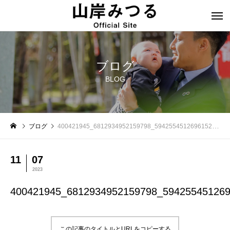
ブログ
BLOG
ブログ
400421945_6812934952159798_5942554512696152691_n
11
07
2023
400421945_6812934952159798_59425545126
この記事のタイトルとURLをコピーする