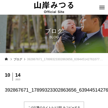
ブログ
BLOG
ブログ
392867671_17899323302863656_6394451427610774946_n
10
14
2023
392867671_17899323302863656_6394451427
この記事のタイトルとURLをコピーする