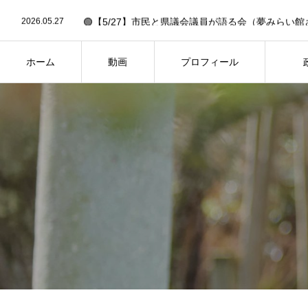
2026.06.30
2026.05.27
🟢【5/27】市民と県議会議員が語る会（夢みらい館
2026.05.19
🟢6/14「作戦大会議」への招待状✉️【要申込】🟢
2026.03.13
🟢26年2月県議会・予算決算特別委員会の予定（3/13
2026.02.27
🟢【FBC中継あり】26年2月県議会・一般質問の予定（
ホーム
動画
プロフィール
2026.06.30
HOME
PROFILE
PH