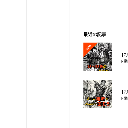
最近の記事
NEW
【7
ト動
【7
ト動