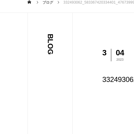
ブログ
332493062_583367420334401_4767399
BLOG
3
04
2023
33249306