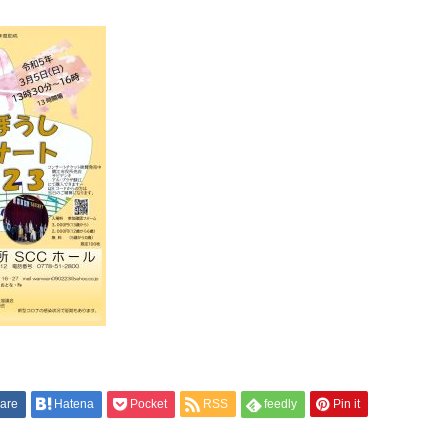
are
Hatena
Pocket
RSS
feedly
Pin it