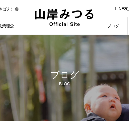
🟢【7/1（水）21:00】YouTubeライブ「日本一前向きな作戦会議！」🟢
LINE
さばえ）🟢
LINE Ad
）🟢
3/3）🟢
政策理念
ブログ
🟢【7/1（水）21:00】YouTubeライブ「日本一前向きな作戦会議！」🟢
ILOSOPHY
BLOG
ブログ
BLOG