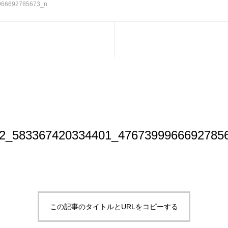
966692785673_n
2_583367420334401_4767399966692785
この記事のタイトルとURLをコピーする