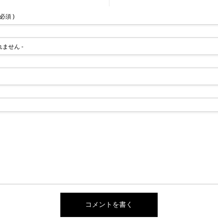
 必須 )
されません -