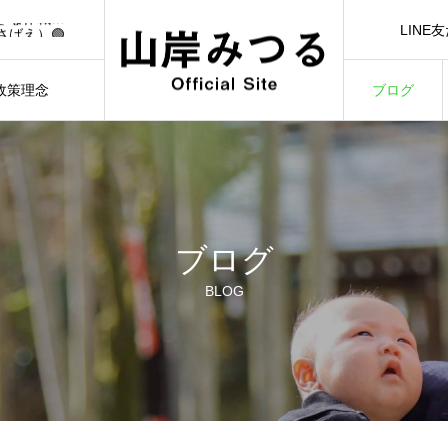
🟢【7/1（水）21:00】YouTubeライブ「日本一前向きな作戦会議！」🟢
LINE
さばえ）🟢
LINE Ad
）🟢
3/3）🟢
政策理念
ブログ
🟢【7/1（水）21:00】YouTubeライブ「日本一前向きな作戦会議！」🟢
ILOSOPHY
BLOG
ブログ
BLOG