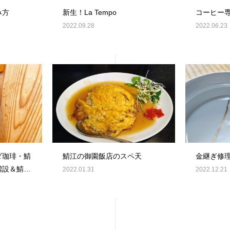
み方
新生！La Tempo
コーヒー専
2022.09.28
2022.06.23
ダ珈琲・鯖
鯖江の御園飯店のスペ天
金継ぎ修
増設＆鯖江
2022.01.31
2022.12.21
Fi充実カ