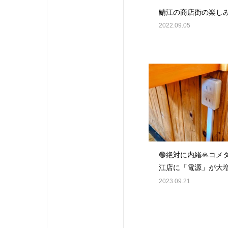
鯖江の商店街の楽し
2022.09.05
🟢絶対に内緒🙏コメ
江店に「電源」が大
市内の無料電源・Wi-
2023.09.21
フェまとめ🟢