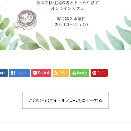
are
Hatena
Pocket
RSS
feedly
Pin it
この記事のタイトルとURLをコピーする