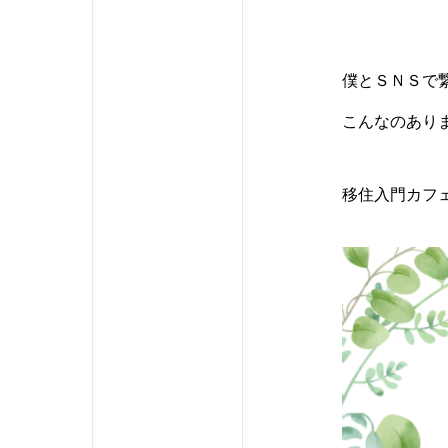
僕とＳＮＳで
こんなのあり
移住入門カフ