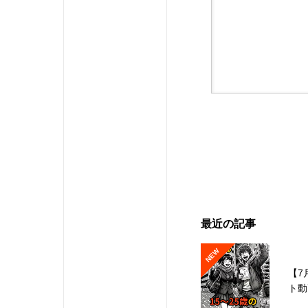
最近の記事
NEW
【7
ト動