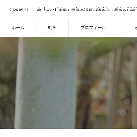
2026.06.30
2026.05.27
🟢【5/27】市民と県議会議員が語る会（夢みらい館
2026.05.19
🟢6/14「作戦大会議」への招待状✉️【要申込】🟢
2026.03.13
🟢26年2月県議会・予算決算特別委員会の予定（3/13
2026.02.27
🟢【FBC中継あり】26年2月県議会・一般質問の予定（
ホーム
動画
プロフィール
2026.06.30
HOME
PROFILE
PH