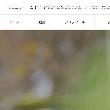
2026.06.30
2026.05.27
🟢【5/27】市民と県議会議員が語る会（夢みらい館
2026.05.19
🟢6/14「作戦大会議」への招待状✉️【要申込】🟢
2026.03.13
🟢26年2月県議会・予算決算特別委員会の予定（3/13
2026.02.27
🟢【FBC中継あり】26年2月県議会・一般質問の予定（
ホーム
動画
プロフィール
2026.06.30
HOME
PROFILE
PH