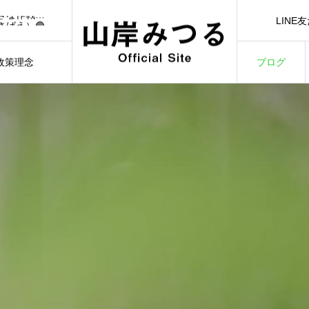
🟢【7/1（水）21:00】YouTubeライブ「日本一前向きな作戦会議！」🟢
LINE
さばえ）🟢
LINE Ad
）🟢
3/3）🟢
政策理念
ブログ
🟢【7/1（水）21:00】YouTubeライブ「日本一前向きな作戦会議！」🟢
ILOSOPHY
BLOG