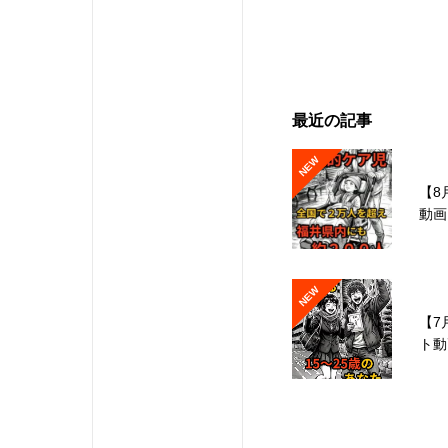
最近の記事
NEW
【8
動画
NEW
【7
ト動