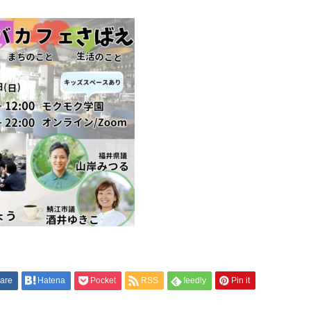
are
Hatena
Pocket
RSS
feedly
Pin it