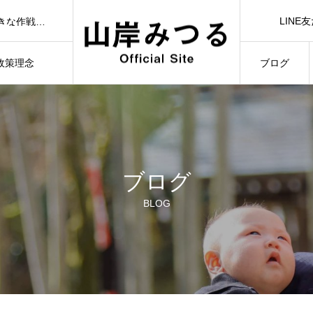
🟢【7/1（水）21:00】YouTubeライブ「日本一前向きな作戦会議！」🟢
LINE
さばえ）🟢
LINE Ad
）🟢
3/3）🟢
政策理念
ブログ
🟢【7/1（水）21:00】YouTubeライブ「日本一前向きな作戦会議！」🟢
ILOSOPHY
BLOG
ブログ
BLOG