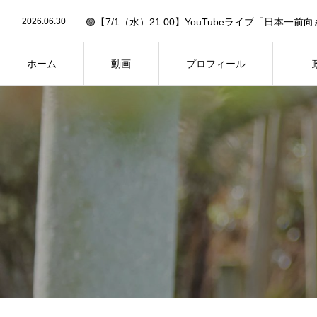
2026.06.30
2026.05.27
🟢【5/27】市民と県議会議員が語る会（夢みらい館
2026.05.19
🟢6/14「作戦大会議」への招待状✉️【要申込】🟢
2026.03.13
🟢26年2月県議会・予算決算特別委員会の予定（3/13
2026.02.27
🟢【FBC中継あり】26年2月県議会・一般質問の予定（
ホーム
動画
プロフィール
2026.06.30
HOME
PROFILE
PH