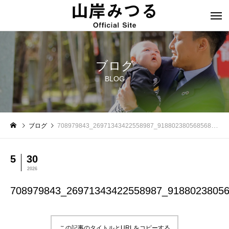
ブログ
BLOG
ブログ
708979843_26971343422558987_9188023805685689226_n
5
30
2026
708979843_26971343422558987_9188023805
この記事のタイトルとURLをコピーする