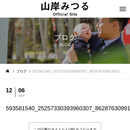
ブログ
BLOG
ブログ
593581540_25257330393960307_8628763099184512836_n
12
06
2025
593581540_25257330393960307_8628763099
この記事のタイトルとURLをコピーする