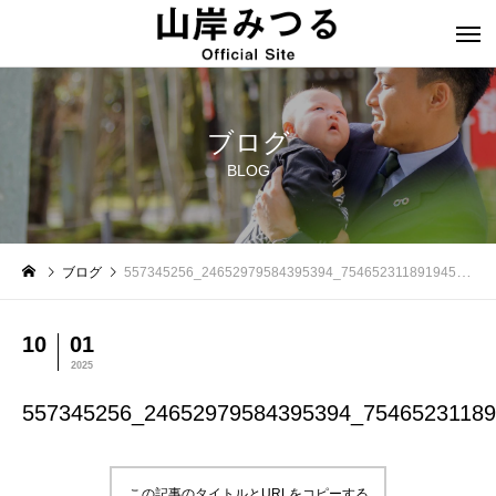
ブログ
BLOG
ブログ
557345256_24652979584395394_7546523118919452246_n
10
01
2025
557345256_24652979584395394_7546523118
この記事のタイトルとURLをコピーする