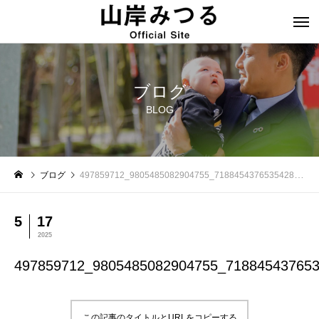
ブログ
BLOG
ブログ
497859712_9805485082904755_7188454376535428530_n
5
17
2025
497859712_9805485082904755_71884543765
この記事のタイトルとURLをコピーする