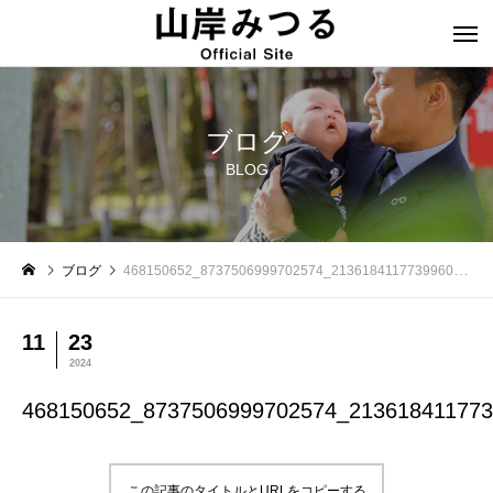
ブログ
BLOG
ブログ
468150652_8737506999702574_2136184117739960173_n
11
23
2024
468150652_8737506999702574_21361841177
この記事のタイトルとURLをコピーする