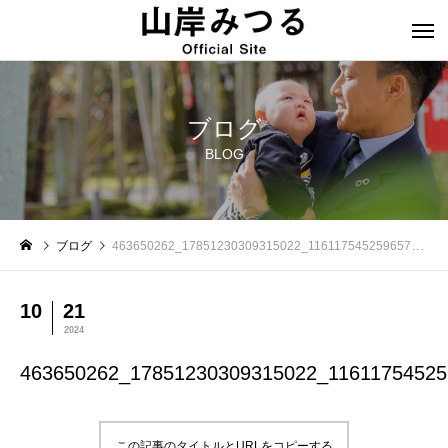
ブログ
BLOG
ブログ
463650262_17851230309315022_116117545259657935_n
10
21
2024
463650262_17851230309315022_11611754525
この記事のタイトルとURLをコピーする