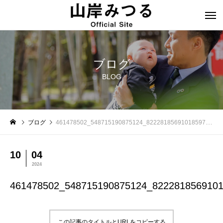
ブログ
BLOG
ブログ
461478502_548715190875124_8222818569101859784_n
10
04
2024
461478502_548715190875124_822281856910
この記事のタイトルとURLをコピーする