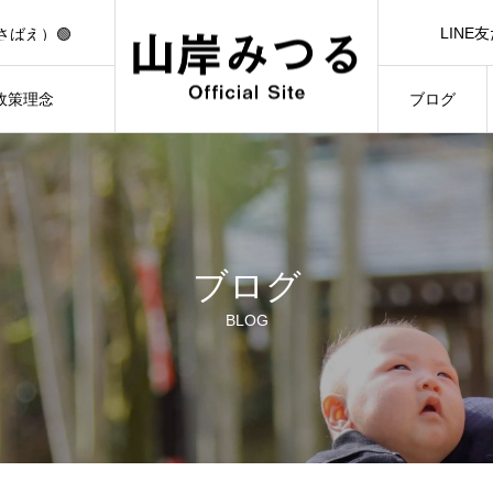
🟢【7/1（水）21:00】YouTubeライブ「日本一前向きな作戦会議！」🟢
LINE
さばえ）🟢
LINE Ad
）🟢
3/3）🟢
政策理念
ブログ
🟢【7/1（水）21:00】YouTubeライブ「日本一前向きな作戦会議！」🟢
ILOSOPHY
BLOG
ブログ
BLOG