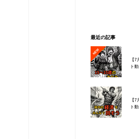
最近の記事
NEW
【7
ト動
【7
ト動