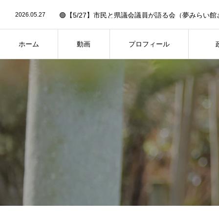
2026.06.30
2026.05.27
🟢【5/27】市民と県議会議員が語る会（夢みらい館
2026.05.19
🟢6/14「作戦大会議」への招待状✉️【要申込】🟢
2026.03.13
🟢26年2月県議会・予算決算特別委員会の予定（3/13
2026.02.27
🟢【FBC中継あり】26年2月県議会・一般質問の予定（
ホーム
動画
プロフィール
2026.06.30
HOME
PROFILE
PH