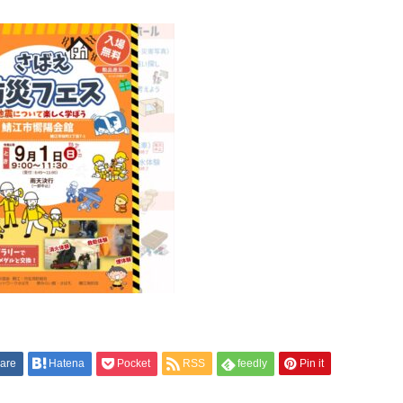
are
Hatena
Pocket
RSS
feedly
Pin it