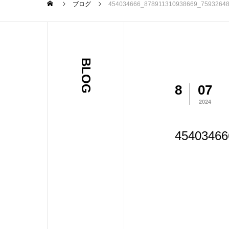
ブログ
454034666_878911310938669_7593264
BLOG
8
07
2024
45403466