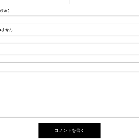
 必須 )
されません -