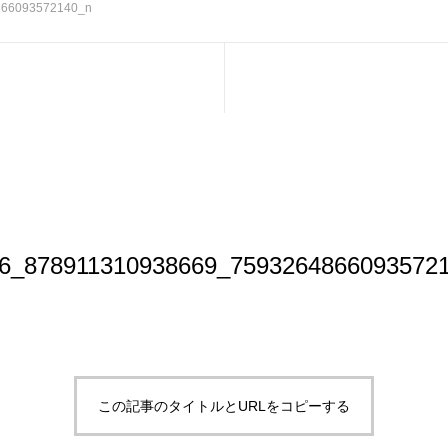
866093572140_n
6_878911310938669_7593264866093572
この記事のタイトルとURLをコピーする