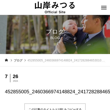
ブログ
BLOG
ブログ
452855005_2460366974148824_241728288465301019_n
7
26
2024
452855005_2460366974148824_24172828846
この記事のタイトルとURLをコピーする