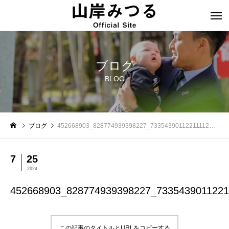
ブログ
BLOG
ブログ
452668903_828774939398227_7335439011221111222_n
7
25
2024
452668903_828774939398227_7335439011221
この記事のタイトルとURLをコピーする