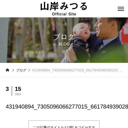
ブログ
BLOG
ブログ
431940894_7305096066277015_6617849390280162949_n
3
15
2024
431940894_7305096066277015_66178493902
この記事のタイトルとURLをコピーする