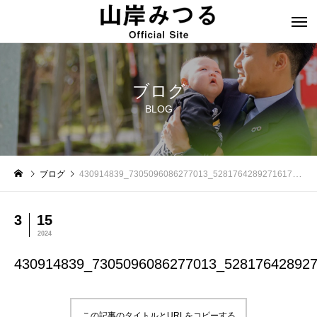
ブログ
BLOG
ブログ
430914839_7305096086277013_5281764289271617314_n
3
15
2024
430914839_7305096086277013_52817642892
この記事のタイトルとURLをコピーする