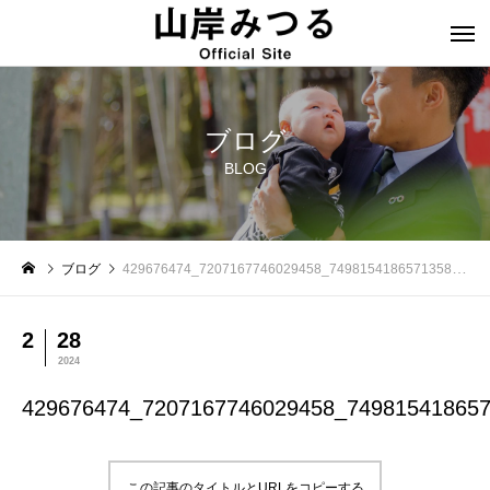
ブログ
BLOG
ブログ
429676474_7207167746029458_7498154186571358060_n
2
28
2024
429676474_7207167746029458_74981541865
この記事のタイトルとURLをコピーする