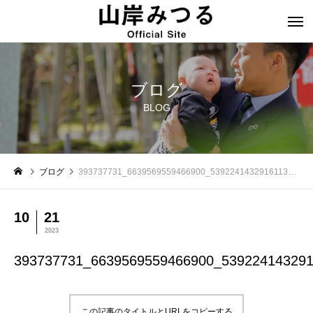
ブログ
BLOG
ブログ
393737731_6639569559466900_5392241432916113006_n
10
21
2023
393737731_6639569559466900_53922414329
この記事のタイトルとURLをコピーする