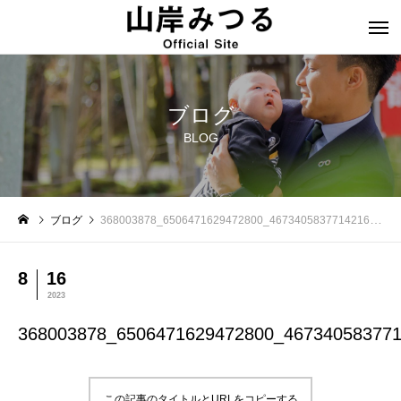
ブログ
BLOG
ブログ
368003878_6506471629472800_4673405837714216708_n
8
16
2023
368003878_6506471629472800_46734058377
この記事のタイトルとURLをコピーする