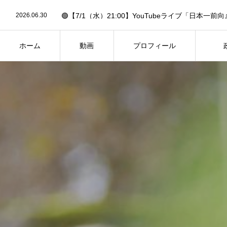
2026.06.30
2026.05.27
🟢【5/27】市民と県議会議員が語る会（夢みらい館
2026.05.19
🟢6/14「作戦大会議」への招待状✉️【要申込】🟢
2026.03.13
🟢26年2月県議会・予算決算特別委員会の予定（3/13
2026.02.27
🟢【FBC中継あり】26年2月県議会・一般質問の予定（
ホーム
動画
プロフィール
2026.06.30
HOME
PROFILE
PH