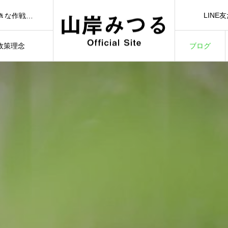
🟢【7/1（水）21:00】YouTubeライブ「日本一前向きな作戦会議！」🟢
LINE
さばえ）🟢
LINE Ad
）🟢
3/3）🟢
政策理念
ブログ
🟢【7/1（水）21:00】YouTubeライブ「日本一前向きな作戦会議！」🟢
ILOSOPHY
BLOG