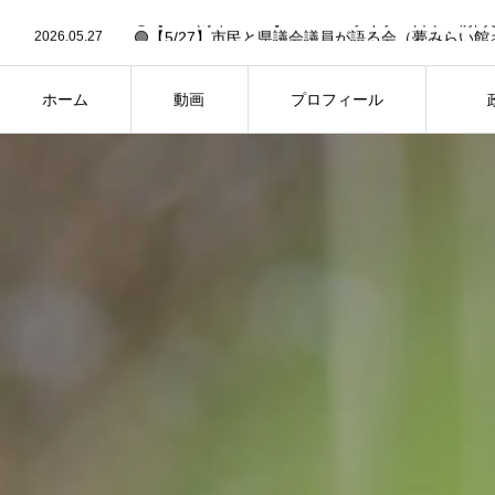
2026.06.30
2026.05.27
🟢【5/27】市民と県議会議員が語る会（夢みらい館
2026.05.19
🟢6/14「作戦大会議」への招待状✉️【要申込】🟢
2026.03.13
🟢26年2月県議会・予算決算特別委員会の予定（3/13
2026.02.27
🟢【FBC中継あり】26年2月県議会・一般質問の予定（
ホーム
動画
プロフィール
2026.06.30
HOME
PROFILE
PH