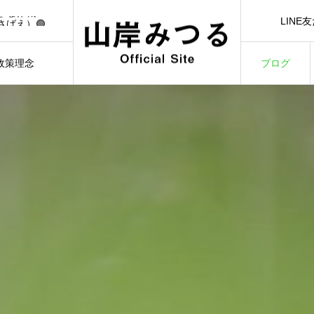
🟢【7/1（水）21:00】YouTubeライブ「日本一前向きな作戦会議！」🟢
LINE
さばえ）🟢
LINE Ad
）🟢
3/3）🟢
政策理念
ブログ
🟢【7/1（水）21:00】YouTubeライブ「日本一前向きな作戦会議！」🟢
ILOSOPHY
BLOG